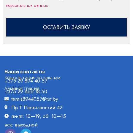
персональных данных
ОСТАВИТЬ ЗАЯВКУ
Наши контакты
Консультация по заказам
+375 29 894 40 57
Администрация
+375 29 666-18-50
temis8944057@tut.by
Пр-Т Партизанский 42
пн-пт: 10—19, сб: 10—15
вск: выходной